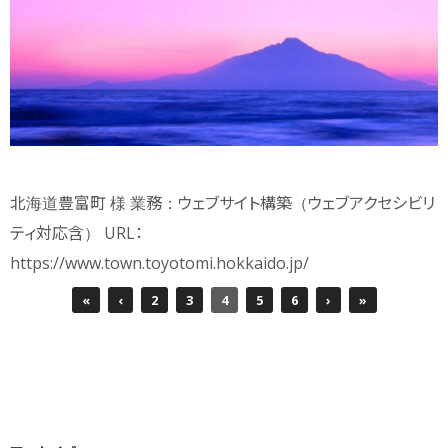
北海道豊富町 様 業務：ウェブサイト構築（ウェブアクセシビリ
ティ対応含） URL：
https://www.town.toyotomi.hokkaido.jp/
«
‹
2
3
4
5
6
›
»