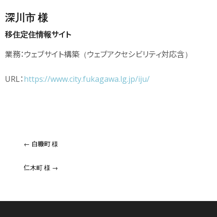
深川市 様
移住定住情報サイト
業務：ウェブサイト構築（ウェブアクセシビリティ対応含）
URL：
https://www.city.fukagawa.lg.jp/iju/
Post
navigation
←
白糠町 様
仁木町 様
→