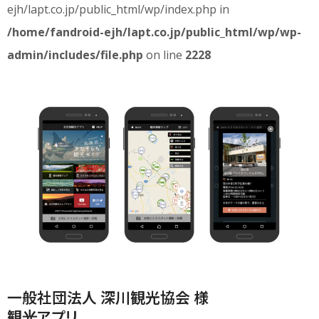
ejh/lapt.co.jp/public_html/wp/index.php in
/home/fandroid-ejh/lapt.co.jp/public_html/wp/wp-
admin/includes/file.php
on line
2228
一般社団法人 深川観光協会 様
観光アプリ