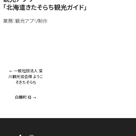
「北海道きたそらち観光ガイド」
業務：観光アプリ制作
Post
navigation
←
一般社団法人 深
川観光協会様 ようこ
そきたそらち
白糠町 様
→